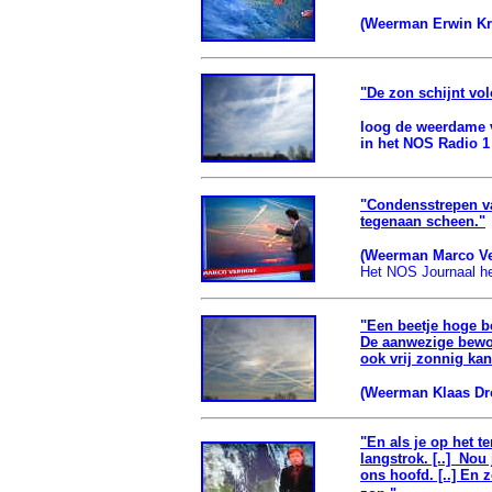
(Weerman Erwin Krol
"De zon schijnt vo
loog de weerdame 
in het NOS Radio 1
"Condensstrepen va
tegenaan scheen."
(Weerman Marco Ve
Het NOS Journaal heef
"Een beetje hoge be
De aanwezige bewol
ook vrij zonnig kan
(Weerman Klaas Dros
"En als je op het t
langstrok. [..] Nou
ons hoofd. [..] En 