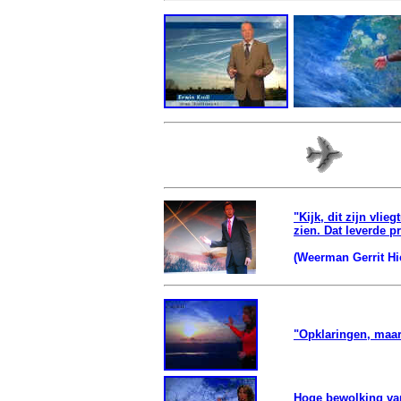
"Kijk, dit zijn vli
zien. Dat leverde p
(Weerman Gerrit Hie
"Opklaringen, maa
Hoge bewolking van