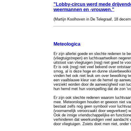
"Lobby-circus werd mede drijven
weermannen en -vrouwen."
(Martijn Koolhoven in De Telegraaf, 18 decem
Meteologica
Er zijn allerlei goede en slechte redenen te
(vliegtuigstrepen) en luchtvaartwolken neger
uitstoot van vliegtuigen (nog) niet goed te voo
Er is ook (nog) niet veel bekend over ontstaan
smog, al is deze hoge en dunne sluierbewolk
vinden het ook niet leuk om over bewolking te
een vaalblauwe kleur van de hemel op aanwezi
verziekt worden door de aanwezigheid van lu
hun hemd met hun voorspelling dat de zon 'vo
Er zijn ook slechte redenen waarom luchtvaart
mee. Meteorologen houden er gewoon niet van 
bestaat zelfs nog geen symbool voor luchtva
(voornamelijk veroorzaakt door wegverkeer) w
Ook de innige vriendschappelijke en function
verhinderen dat weerkundigen veel aandacht 
door vliegtuigen. Zoiets doet men niet, onder 