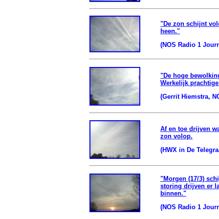
"De zon schijnt vo
heen."
(NOS Radio 1 Journ
"De hoge bewolking 
Werkelijk prachtige
(Gerrit Hiemstra, N
Af en toe drijven w
zon volop.
(HWX in De Telegraa
"Morgen (17/3) sch
storing drijven er 
binnen."
(NOS Radio 1 Journ