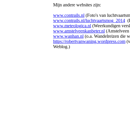
Mijn andere websites zijn:
www.contrails.nl
(Foto's van luchtvaarts
www.contrails.nl/luchtvaartsmog_2014
(E
www.meteologica.nl
(Weerkundigen verslu
www.amstelveenkanbeter.nl
(Amstelveen 
www.wanhan.nl
(o.a. Wandelreizen die w
https://robertvanwaning.wordpress.com
(v
Weblog.)