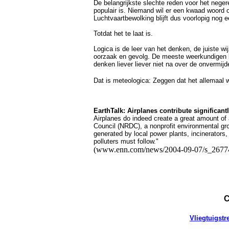
De belangrijkste slechte reden voor het neger
populair is. Niemand wil er een kwaad woord 
Luchtvaartbewolking blijft dus voorlopig nog 
Totdat het te laat is.
Logica is de leer van het denken, de juiste w
oorzaak en gevolg. De meeste weerkundigen 
denken liever liever niet na over de onvermijde
Dat is meteologica: Zeggen dat het allemaal w
EarthTalk: Airplanes contribute significantl
Airplanes do indeed create a great amount of 
Council (NRDC), a nonprofit environmental group
generated by local power plants, incinerators, 
polluters must follow."
(www.enn.com/news/2004-09-07/s_26774
C
Vliegtuigst