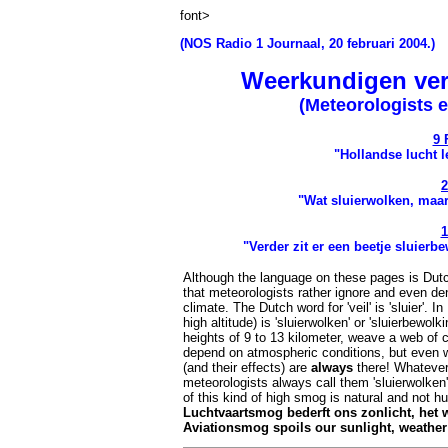
font>
(NOS Radio 1 Journaal, 20 februari 2004.)
Weerkundigen ver
(Meteorologists 
9 
"Hollandse lucht l
2
"Wat sluierwolken, maa
1
"Verder zit er een beetje sluierb
Although the language on these pages is Dutch
that meteorologists rather ignore and even den
climate. The Dutch word for 'veil' is 'sluier'. I
high altitude) is 'sluierwolken' or 'sluierbewolk
heights of 9 to 13 kilometer, weave a web of 
depend on atmospheric conditions, but even w
(and their effects) are
always
there! Whatever 
meteorologists always call them 'sluierwolken'
of this kind of high smog is natural and not 
Luchtvaartsmog bederft ons zonlicht, het w
Aviationsmog spoils our sunlight, weather